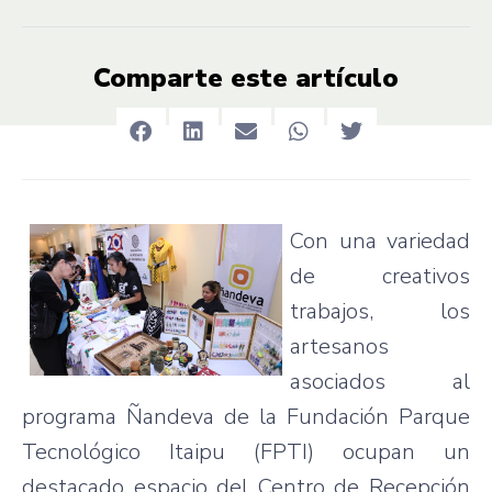
Comparte este artículo
Con
una
variedad
de
creativos
trabajos
, los
artesanos
asociados
al
programa
Ñandeva
de la
Fundación
Parque
Tecnológico
Itaipu
(
FPTI
)
ocupan
un
destacado
espacio
del Centro de
Recepción