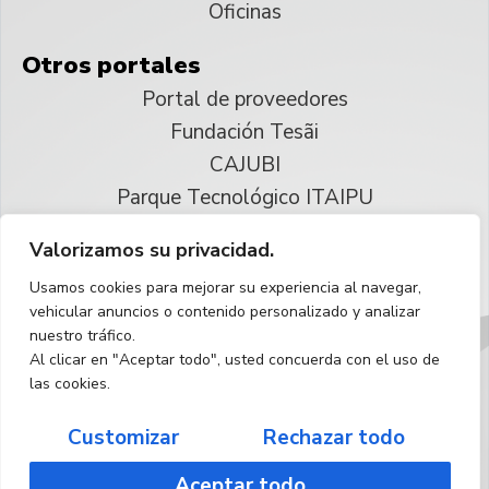
Oficinas
Otros portales
Portal de proveedores
Fundación Tesãi
CAJUBI
Parque Tecnológico ITAIPU
Valorizamos su privacidad.
© 2025 ITAIPU Binacional
Usamos cookies para mejorar su experiencia al navegar,
Reservados todos los derechos
vehicular anuncios o contenido personalizado y analizar
nuestro tráfico.
Español
Al clicar en "Aceptar todo", usted concuerda con el uso de
las cookies.
Customizar
Rechazar todo
Aceptar todo