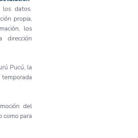
s los datos
ción propia,
mación, los
 dirección
urú Pucú, la
a temporada
omoción del
io como para