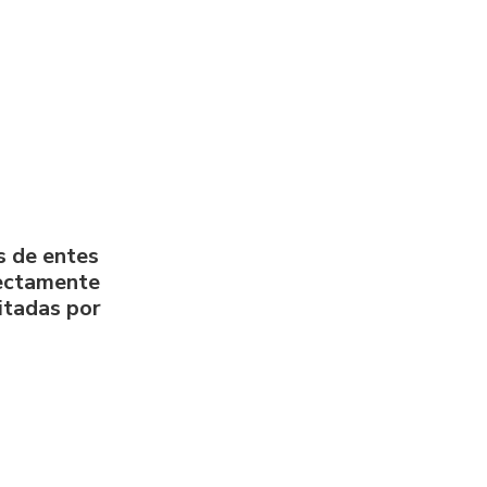
s de entes
rectamente
litadas por