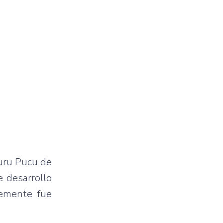
curu Pucu de
e desarrollo
temente fue