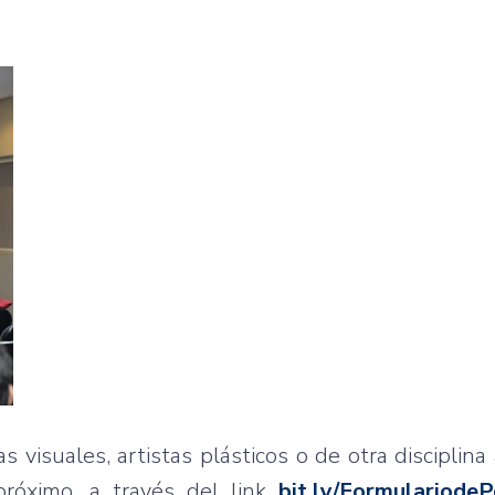
s visuales, artistas plásticos o de otra disciplina 
róximo, a través del link
bit.ly/FormulariodeP