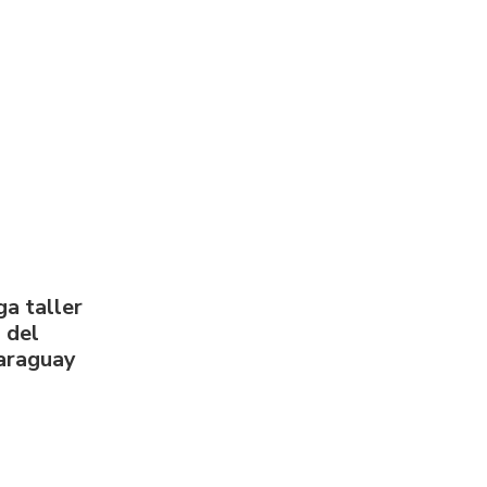
a taller
 del
Paraguay