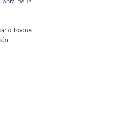
a obra de la
riano Roque
ión”.