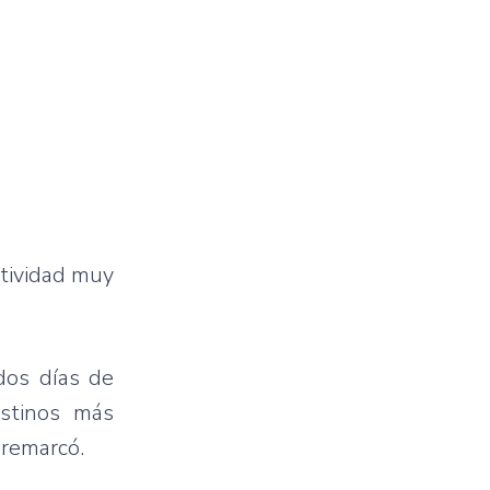
ctividad muy
dos días de
estinos más
 remarcó.