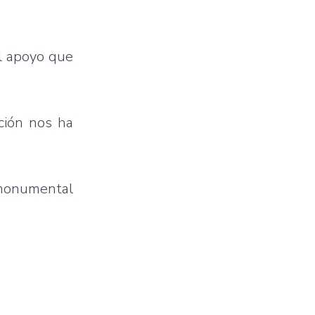
el apoyo que
ción nos ha
 monumental