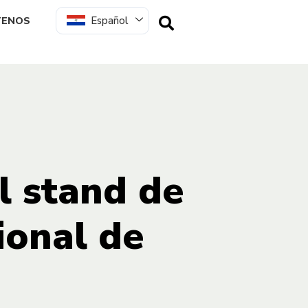
Español
TENOS
l stand de
ional de