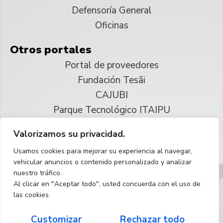
Defensoría General
Oficinas
Otros portales
Portal de proveedores
Fundación Tesãi
CAJUBI
Parque Tecnológico ITAIPU
Valorizamos su privacidad.
© 2025 ITAIPU Binacional
Usamos cookies para mejorar su experiencia al navegar,
Reservados todos los derechos
vehicular anuncios o contenido personalizado y analizar
nuestro tráfico.
Español
Al clicar en "Aceptar todo", usted concuerda con el uso de
las cookies.
Customizar
Rechazar todo