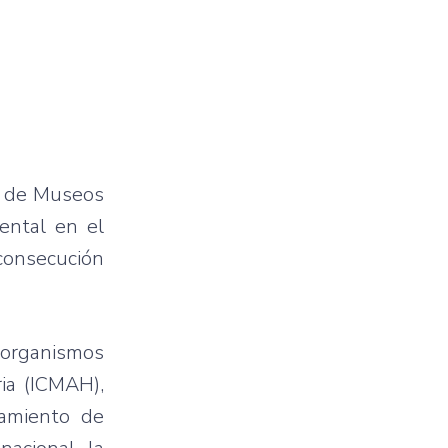
al de Museos
ental en el
 consecución
 organismos
ia (ICMAH),
namiento de