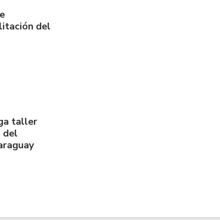
de
itación del
a taller
 del
Paraguay