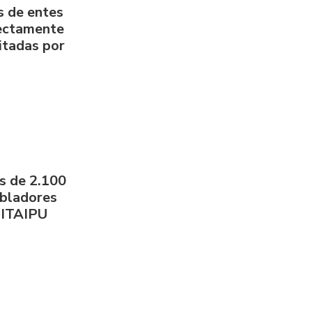
s de entes
rectamente
litadas por
s de 2.100
obladores
 ITAIPU