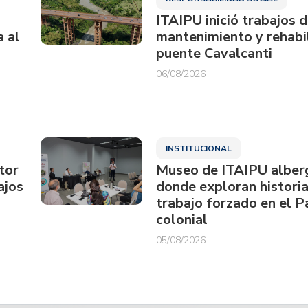
ITAIPU inició trabajos 
a al
mantenimiento y rehabil
puente Cavalcanti
06/08/2026
INSTITUCIONAL
tor
Museo de ITAIPU alberg
ajos
donde exploran historia
trabajo forzado en el 
colonial
05/08/2026