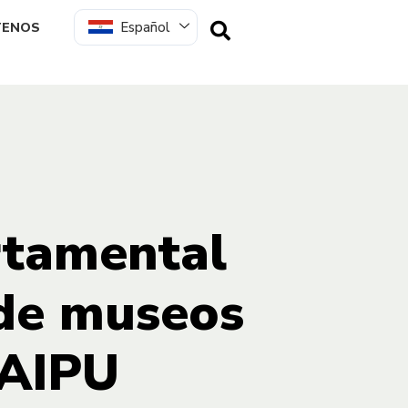
Español
TENOS
rtamental
 de museos
TAIPU