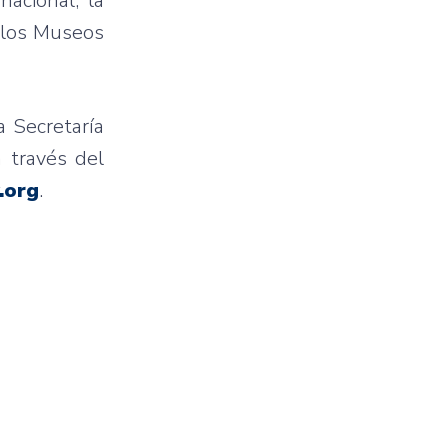
acional, la
 los Museos
a Secretaría
 través del
.org
.