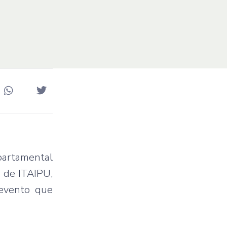
partamental
s de ITAIPU,
 evento que