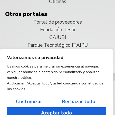
Oficinas
Otros portales
Portal de proveedores
Fundación Tesãi
CAJUBI
Parque Tecnológico ITAIPU
Valorizamos su privacidad.
© 2025 ITAIPU Binacional
Usamos cookies para mejorar su experiencia al navegar,
Reservados todos los derechos
vehicular anuncios o contenido personalizado y analizar
nuestro tráfico.
Español
Al clicar en "Aceptar todo", usted concuerda con el uso de
las cookies.
Customizar
Rechazar todo
Aceptar todo