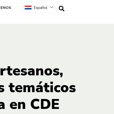
Español
TENOS
rtesanos,
s temáticos
ña en CDE