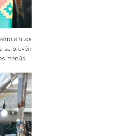
erro e hilos
ca se prevén
ros menús.