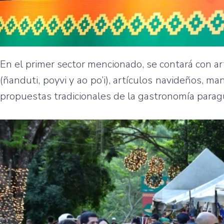
En el primer sector mencionado, se contará con art
(ñanduti, poyvi y ao po’i), artículos navideños, m
propuestas tradicionales de la gastronomía para