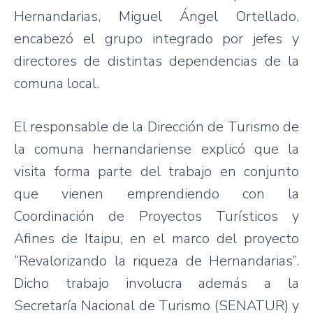
Hernandarias
, Miguel
Ángel
Ortellado
,
encabezó
el
grupo
integrado
por
jefes
y
directores
de
distintas
dependencias
de la
comuna
local.
El
responsable
de la
Dirección
de
Turismo
de
la
comuna
hernandariense
explicó
que
la
visita
forma
parte
del
trabajo
en
conjunto
que
vienen
emprendiendo
con la
Coordinación
de
Proyectos
Turísticos
y
Afines
de
Itaipu
, en el
marco
del
proyecto
“Revalorizando
la
riqueza
de
Hernandarias”
.
Dicho
trabajo
involucra
además
a la
Secretaría
Nacional
de
Turismo
(
SENATUR
) y