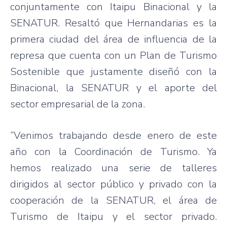
conjuntamente
con
Itaipu
Binacional
y la
SENATUR
.
Resaltó
que
Hernandarias
es
la
primera
ciudad
del
área
de
influencia
de la
represa
que
cuenta
con un Plan de
Turismo
Sostenible
que
justamente
diseñó
con la
Binacional
, la
SENATUR
y el
aporte
del
sector
empresarial
de la
zona
.
“Venimos
trabajando
desde
enero
de
este
año
con la
Coordinación
de
Turismo
.
Ya
hemos
realizado
una
serie
de
talleres
dirigidos
al sector
público
y
privado
con la
cooperación
de la
SENATUR
, el
área
de
Turismo
de
Itaipu
y el sector
privado
.