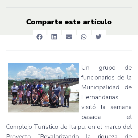
Comparte este artículo
Un
grupo
de
funcionarios
de la
Municipalidad
de
Hernandarias
visitó
la
semana
pasada
el
Complejo
Turístico
de
Itaipu
, en el
marco
del
Proyecto
“Revalorizando
la
riqueza
de