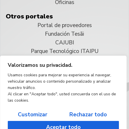
Oficinas
Otros portales
Portal de proveedores
Fundación Tesãi
CAJUBI
Parque Tecnológico ITAIPU
Valorizamos su privacidad.
© 2025 ITAIPU Binacional
Usamos cookies para mejorar su experiencia al navegar,
Reservados todos los derechos
vehicular anuncios o contenido personalizado y analizar
nuestro tráfico.
Español
Al clicar en "Aceptar todo", usted concuerda con el uso de
las cookies.
Customizar
Rechazar todo
Aceptar todo