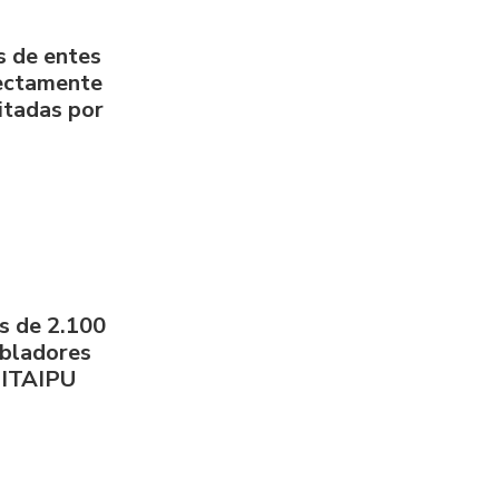
s de entes
rectamente
litadas por
s de 2.100
obladores
 ITAIPU