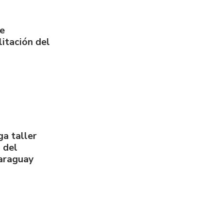
de
itación del
a taller
 del
Paraguay