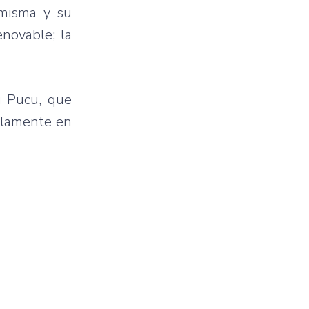
 misma y su
enovable; la
u Pucu, que
olamente en