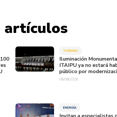
 artículos
TURISMO
.100
Iluminación Monumenta
res
ITAIPU ya no estará hab
U
público por modernizac
06/08/2026
ENERGÍA
Invitan a especialistas 