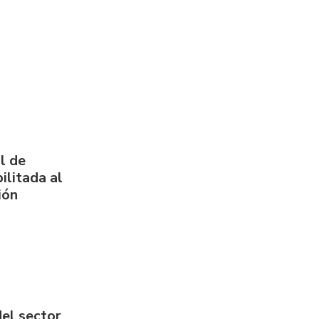
l de
ilitada al
ión
del sector