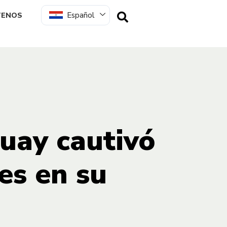
Español
TENOS
uay cautivó
es en su