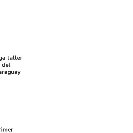
a taller
 del
Paraguay
rimer