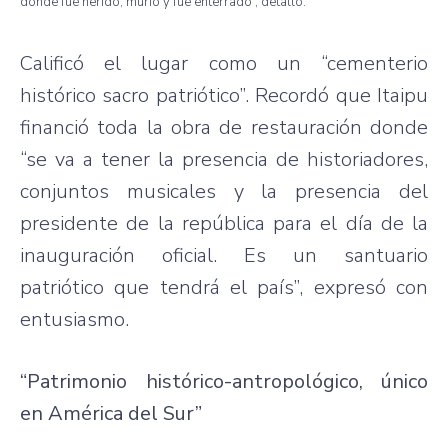
donde
fue
herido
,
murió
y
fue
enterrado”
,
detalló
.
Calificó
el
lugar
como
un
“cementerio
histórico
sacro
patriótico”
.
Recordó
que
Itaipu
financió
toda
la
obra
de
restauración
donde
“se
va
a
tener
la
presencia
de
historiadores
,
conjuntos
musicales y la
presencia
del
presidente
de la
república
para
el
día
de la
inauguración
oficial
.
Es
un
santuario
patriótico
que
tendrá
el
país”
,
expresó
con
entusiasmo
.
“Patrimonio
histórico-antropológico
,
único
en
América
del Sur”