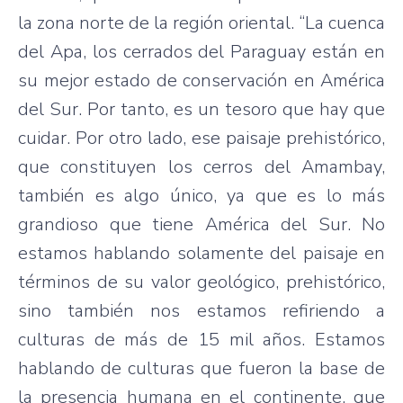
la
zona
norte
de la
región
oriental. “La
cuenca
del
Apa
, los
cerrados
del Paraguay
están
en
su
mejor
estado
de
conservación
en
América
del Sur.
Por
tanto
,
es
un
tesoro
que
hay
que
cuidar
.
Por
otro
lado
,
ese
paisaje
prehistórico
,
que
constituyen
los
cerros
del
Amambay
,
también
es
algo
único
,
ya
que
es
lo
más
grandioso
que
tiene
América
del Sur. No
estamos
hablando
solamente
del
paisaje
en
términos
de
su
valor
geológico
,
prehistórico
,
sino
también
nos
estamos
refiriendo
a
culturas
de
más
de 15 mil
años
.
Estamos
hablando
de
culturas
que
fueron
la base de
la
presencia
humana
en el
continente
,
que