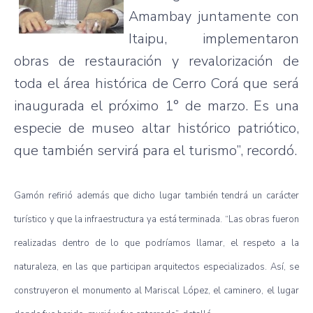
Amambay
juntamente
con
Itaipu
,
implementaron
obras
de
restauración
y
revalorización
de
toda
el
área
histórica
de Cerro
Corá
que
será
inaugurada
el
próximo
1° de
marzo
.
Es
una
especie
de
museo
altar
histórico
patriótico
,
que
también
servirá
para
el
turismo”
,
recordó
.
Gamón
refirió
además
que
dicho
lugar
también
tendrá
un
carácter
turístico
y
que
la
infraestructura
ya
está
terminada
. “Las
obras
fueron
realizadas
dentro
de lo
que
podríamos
llamar
, el
respeto
a la
naturaleza
, en
las
que
participan
arquitectos
especializados
.
Así
, se
construyeron
el
monumento
al
Mariscal
López
, el
caminero
, el
lugar