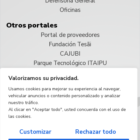
Defensoría General
Oficinas
Otros portales
Portal de proveedores
Fundación Tesãi
CAJUBI
Parque Tecnológico ITAIPU
Valorizamos su privacidad.
© 2025 ITAIPU Binacional
Usamos cookies para mejorar su experiencia al navegar,
Reservados todos los derechos
vehicular anuncios o contenido personalizado y analizar
nuestro tráfico.
Español
Al clicar en "Aceptar todo", usted concuerda con el uso de
las cookies.
Customizar
Rechazar todo