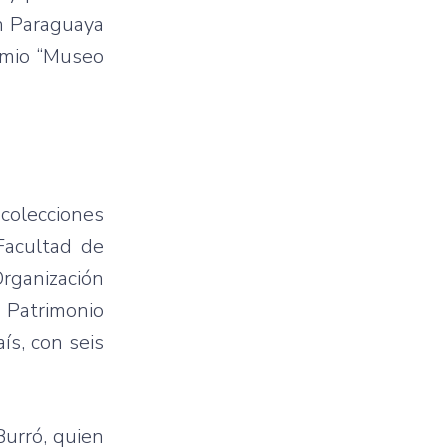
n Paraguaya
emio “Museo
 colecciones
Facultad de
Organización
l Patrimonio
ís, con seis
Burró, quien