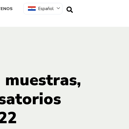
Español
TENOS
 muestras,
satorios
022