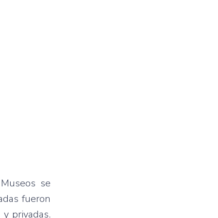
s Museos se
adas fueron
 y privadas.