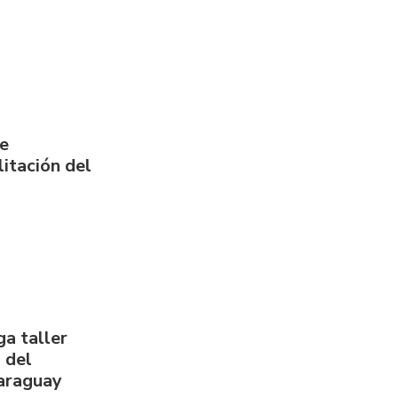
de
itación del
a taller
 del
Paraguay