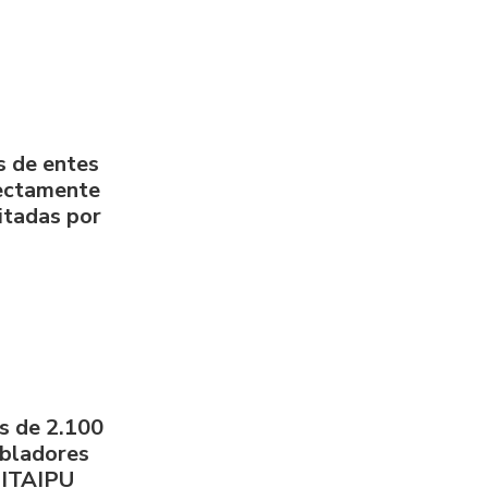
s de entes
rectamente
litadas por
s de 2.100
obladores
 ITAIPU