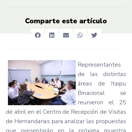
Comparte este artículo
Representantes
de
las
distintas
áreas
de
Itaipu
Binacional
se
reunieron
el 25
de
abril
en el Centro de
Recepción
de
Visitas
de
Hernandarias
para
analizar
las
propuestas
que
presentarán
en la
próxima
muestra