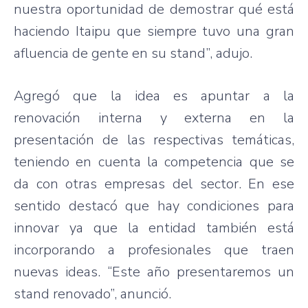
nuestra
oportunidad
de
demostrar
qué
está
haciendo
Itaipu
que
siempre
tuvo
una
gran
afluencia
de
gente
en
su
stand”,
adujo
.
Agregó
que
la idea
es
apuntar
a la
renovación
interna
y
externa
en la
presentación
de
las
respectivas
temáticas
,
teniendo
en
cuenta
la
competencia
que
se
da
con
otras
empresas
del sector. En
ese
sentido
destacó
que
hay
condiciones
para
innovar
ya
que
la
entidad
también
está
incorporando
a
profesionales
que
traen
nuevas
ideas.
“Este
año
presentaremos
un
stand
renovado”
,
anunció
.