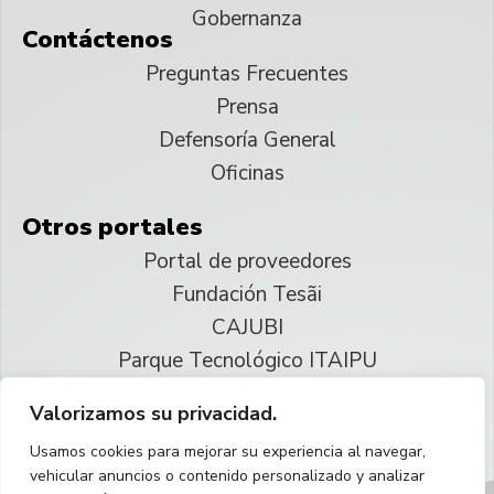
Gobernanza
Contáctenos
Preguntas Frecuentes
Prensa
Defensoría General
Oficinas
Otros portales
Portal de proveedores
Fundación Tesãi
CAJUBI
Parque Tecnológico ITAIPU
Valorizamos su privacidad.
© 2025 ITAIPU Binacional
Usamos cookies para mejorar su experiencia al navegar,
Reservados todos los derechos
vehicular anuncios o contenido personalizado y analizar