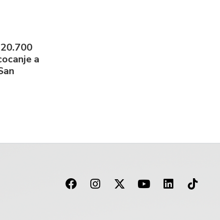
 20.700
cocanje a
 San