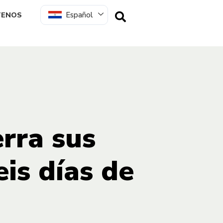
Español
TENOS
rra sus
is días de