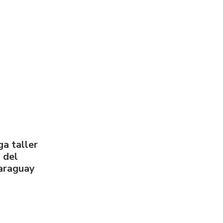
a taller
 del
Paraguay