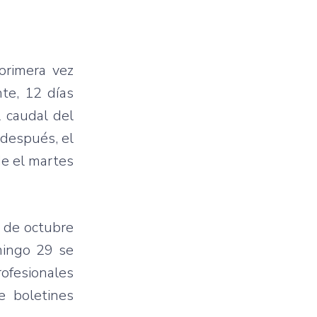
primera vez
te, 12 días
 caudal del
 después, el
de el martes
8 de octubre
mingo 29 se
rofesionales
e boletines