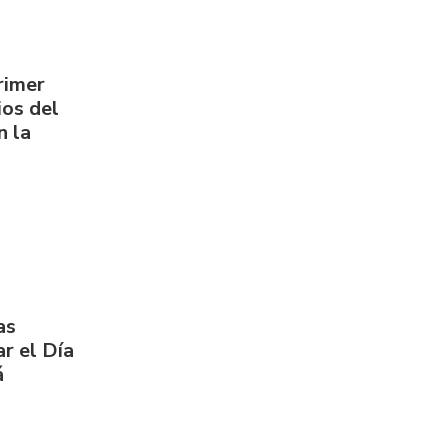
rimer
os del
n la
as
r el Día
á