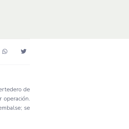
vertedero de
r operación.
 embalse; se