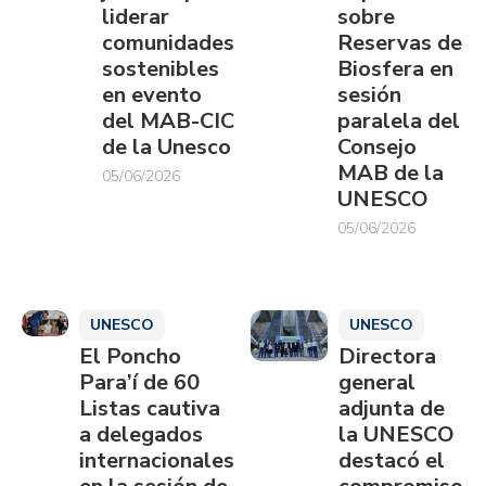
liderar
sobre
comunidades
Reservas de
sostenibles
Biosfera en
en evento
sesión
del MAB-CIC
paralela del
de la Unesco
Consejo
MAB de la
05/06/2026
UNESCO
05/06/2026
UNESCO
UNESCO
El Poncho
Directora
Para’í de 60
general
Listas cautiva
adjunta de
a delegados
la UNESCO
internacionales
destacó el