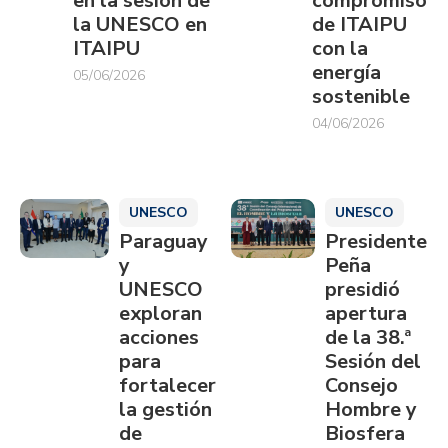
en la sesión de
compromiso
la UNESCO en
de ITAIPU
ITAIPU
con la
energía
05/06/2026
sostenible
04/06/2026
UNESCO
UNESCO
Paraguay
Presidente
y
Peña
UNESCO
presidió
exploran
apertura
acciones
de la 38.ª
para
Sesión del
fortalecer
Consejo
la gestión
Hombre y
de
Biosfera