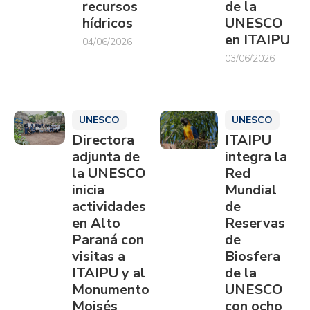
recursos
de la
hídricos
UNESCO
en ITAIPU
04/06/2026
03/06/2026
UNESCO
UNESCO
Directora
ITAIPU
adjunta de
integra la
la UNESCO
Red
inicia
Mundial
actividades
de
en Alto
Reservas
Paraná con
de
visitas a
Biosfera
ITAIPU y al
de la
Monumento
UNESCO
Moisés
con ocho