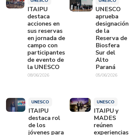
UNESCO
UNESCO
ITAIPU
UNESCO
destaca
aprueba
acciones en
designación
sus reservas
de la
en jornada de
Reserva de
campo con
Biosfera
participantes
Sur del
de evento de
Alto
la UNESCO
Paraná
08/06/2026
05/06/2026
UNESCO
UNESCO
ITAIPU
ITAIPU y
destaca rol
MADES
de los
reúnen
jóvenes para
experiencias