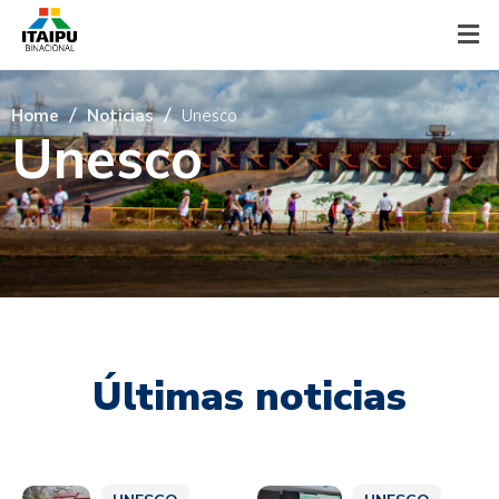
Home
Noticias
Unesco
U
n
e
s
c
o
Últimas noticias