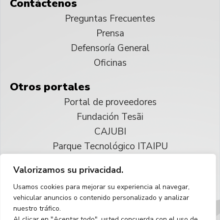
Contáctenos
Preguntas Frecuentes
Prensa
Defensoría General
Oficinas
Otros portales
Portal de proveedores
Fundación Tesãi
CAJUBI
Parque Tecnológico ITAIPU
Valorizamos su privacidad.
© 2025 ITAIPU Binacional
Usamos cookies para mejorar su experiencia al navegar,
Reservados todos los derechos
vehicular anuncios o contenido personalizado y analizar
nuestro tráfico.
Español
Al clicar en "Aceptar todo", usted concuerda con el uso de