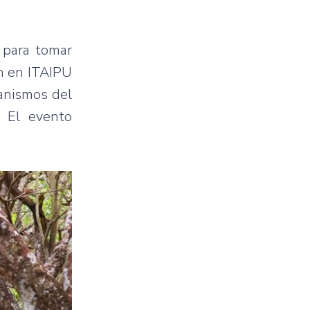
 para tomar
án en ITAIPU
anismos del
. El evento