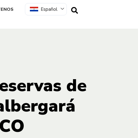
Español
TENOS
Reservas de
albergará
SCO