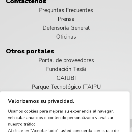
Contáctenos
Preguntas Frecuentes
Prensa
Defensoría General
Oficinas
Otros portales
Portal de proveedores
Fundación Tesãi
CAJUBI
Parque Tecnológico ITAIPU
Valorizamos su privacidad.
© 2025 ITAIPU Binacional
Usamos cookies para mejorar su experiencia al navegar,
Reservados todos los derechos
vehicular anuncios o contenido personalizado y analizar
nuestro tráfico.
Español
Al clicar en "Aceptar todo", usted concuerda con el uso de