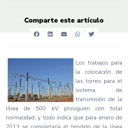
Comparte este artículo
Los
trabajos
para
la
colocación
de
las
torres
para
el
sistema
de
transmisión
de la
línea
de 500 kV
prosiguen
con total
normalidad
, y
todo
indica
que
para
enero
de
2013 se
completaría
el
tendido
de la
línea