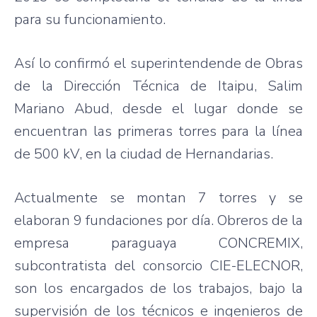
para
su
funcionamiento
.
Así
lo
confirmó
el
superintendende
de
Obras
de la
Dirección
Técnica
de
Itaipu
,
Salim
Mariano
Abud
,
desde
el
lugar
donde
se
encuentran
las
primeras
torres
para
la
línea
de 500 kV, en la
ciudad
de
Hernandarias
.
Actualmente
se
montan
7
torres
y se
elaboran
9
fundaciones
por
día
.
Obreros
de la
empresa
paraguaya
CONCREMIX
,
subcontratista
del
consorcio
CIE-ELECNOR
,
son los
encargados
de los
trabajos
,
bajo
la
supervisión
de los
técnicos
e
ingenieros
de