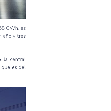
958 GWh, es
 año y tres
 la central
l que es del