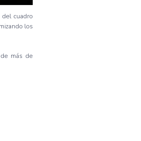
a del cuadro
imizando los
n de más de