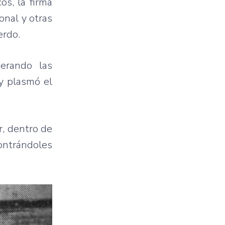
os, la firma
onal y otras
erdo.
derando las
 y plasmó el
r, dentro de
ontrándoles