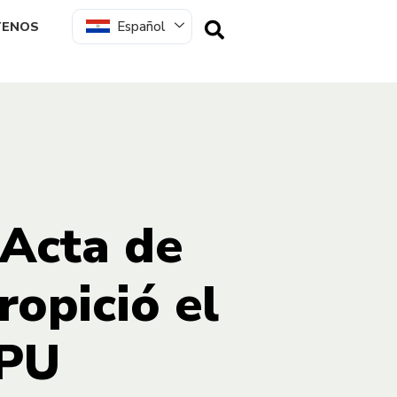
Español
TENOS
 Acta de
opició el
IPU