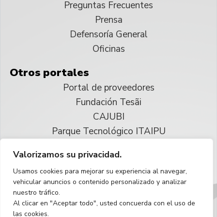
Preguntas Frecuentes
Prensa
Defensoría General
Oficinas
Otros portales
Portal de proveedores
Fundación Tesãi
CAJUBI
Parque Tecnológico ITAIPU
Valorizamos su privacidad.
© 2025 ITAIPU Binacional
Usamos cookies para mejorar su experiencia al navegar,
Reservados todos los derechos
vehicular anuncios o contenido personalizado y analizar
nuestro tráfico.
Español
Al clicar en "Aceptar todo", usted concuerda con el uso de
las cookies.