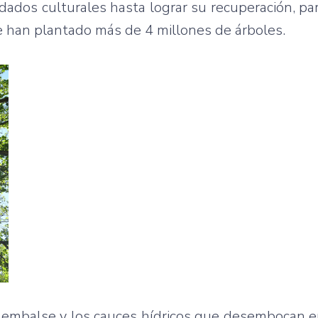
idados culturales hasta lograr su recuperación, par
 se han plantado más de 4 millones de árboles.
 embalse y los cauces hídricos que desembocan en