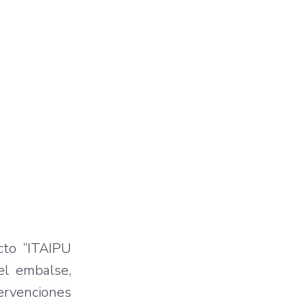
cto “ITAIPU
el embalse,
ervenciones