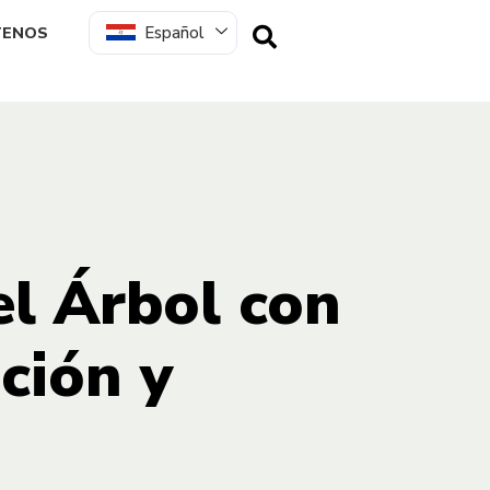
Español
TENOS
l Árbol con
ción y