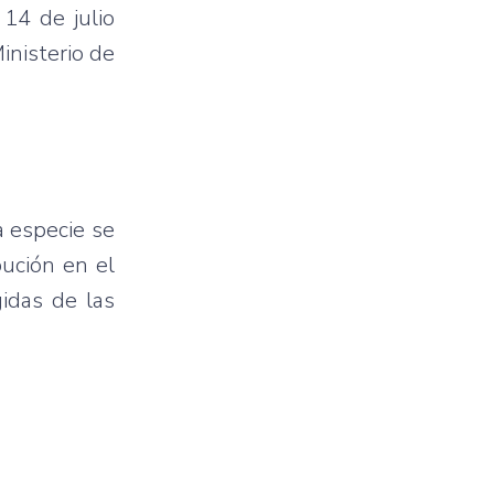
14 de julio
inisterio de
a especie se
bución en el
gidas de las