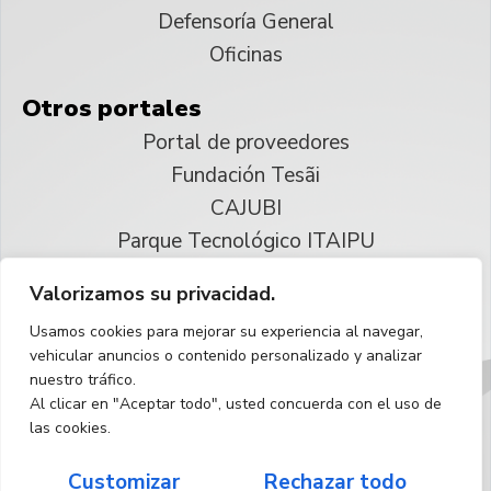
Defensoría General
Oficinas
Otros portales
Portal de proveedores
Fundación Tesãi
CAJUBI
Parque Tecnológico ITAIPU
Valorizamos su privacidad.
© 2025 ITAIPU Binacional
Usamos cookies para mejorar su experiencia al navegar,
Reservados todos los derechos
vehicular anuncios o contenido personalizado y analizar
nuestro tráfico.
Español
Al clicar en "Aceptar todo", usted concuerda con el uso de
las cookies.
Customizar
Rechazar todo