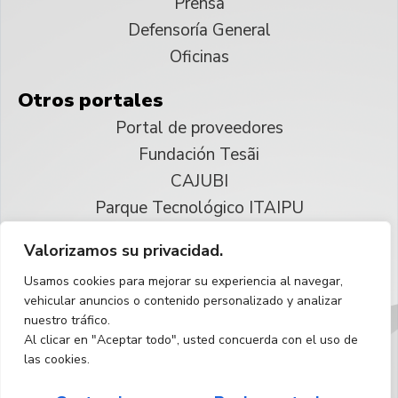
Prensa
Defensoría General
Oficinas
Otros portales
Portal de proveedores
Fundación Tesãi
CAJUBI
Parque Tecnológico ITAIPU
Valorizamos su privacidad.
© 2025 ITAIPU Binacional
Usamos cookies para mejorar su experiencia al navegar,
Reservados todos los derechos
vehicular anuncios o contenido personalizado y analizar
nuestro tráfico.
Español
Al clicar en "Aceptar todo", usted concuerda con el uso de
las cookies.