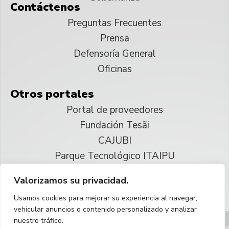
Contáctenos
Preguntas Frecuentes
Prensa
Defensoría General
Oficinas
Otros portales
Portal de proveedores
Fundación Tesãi
CAJUBI
Parque Tecnológico ITAIPU
Valorizamos su privacidad.
© 2025 ITAIPU Binacional
Usamos cookies para mejorar su experiencia al navegar,
Reservados todos los derechos
vehicular anuncios o contenido personalizado y analizar
nuestro tráfico.
Español