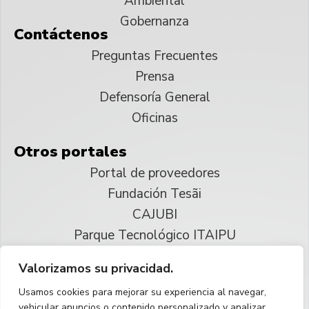
Ambiental
Gobernanza
Contáctenos
Preguntas Frecuentes
Prensa
Defensoría General
Oficinas
Otros portales
Portal de proveedores
Fundación Tesãi
CAJUBI
Parque Tecnológico ITAIPU
Valorizamos su privacidad.
© 2025 ITAIPU Binacional
Usamos cookies para mejorar su experiencia al navegar,
Reservados todos los derechos
vehicular anuncios o contenido personalizado y analizar