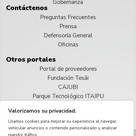
Gobernanza
Contáctenos
Preguntas Frecuentes
Prensa
Defensoría General
Oficinas
Otros portales
Portal de proveedores
Fundación Tesãi
CAJUBI
Parque Tecnológico ITAIPU
Valorizamos su privacidad.
© 2025 ITAIPU Binacional
Usamos cookies para mejorar su experiencia al navegar,
Reservados todos los derechos
vehicular anuncios o contenido personalizado y analizar
nuestro tráfico.