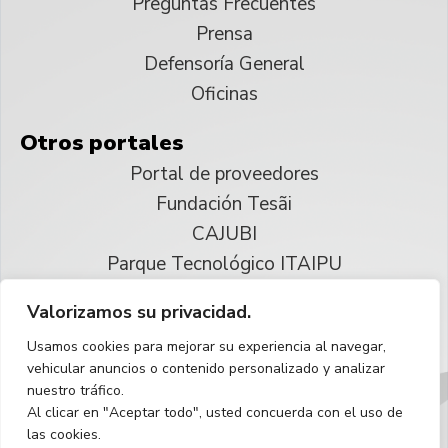
Preguntas Frecuentes
Prensa
Defensoría General
Oficinas
Otros portales
Portal de proveedores
Fundación Tesãi
CAJUBI
Parque Tecnológico ITAIPU
Valorizamos su privacidad.
© 2025 ITAIPU Binacional
Usamos cookies para mejorar su experiencia al navegar,
Reservados todos los derechos
vehicular anuncios o contenido personalizado y analizar
nuestro tráfico.
Español
Al clicar en "Aceptar todo", usted concuerda con el uso de
las cookies.