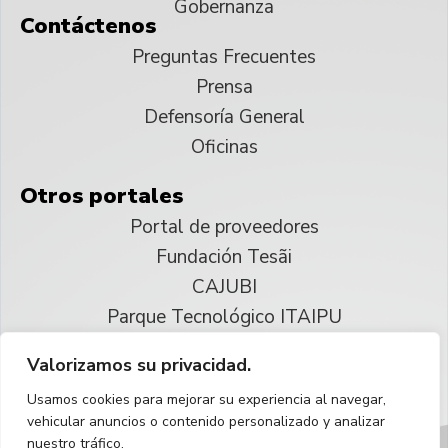
Gobernanza
Contáctenos
Preguntas Frecuentes
Prensa
Defensoría General
Oficinas
Otros portales
Portal de proveedores
Fundación Tesãi
CAJUBI
Parque Tecnológico ITAIPU
Valorizamos su privacidad.
© 2025 ITAIPU Binacional
Usamos cookies para mejorar su experiencia al navegar,
Reservados todos los derechos
vehicular anuncios o contenido personalizado y analizar
nuestro tráfico.