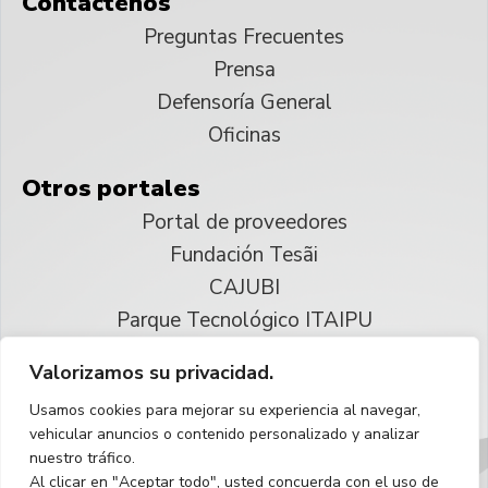
Contáctenos
Preguntas Frecuentes
Prensa
Defensoría General
Oficinas
Otros portales
Portal de proveedores
Fundación Tesãi
CAJUBI
Parque Tecnológico ITAIPU
Valorizamos su privacidad.
© 2025 ITAIPU Binacional
Usamos cookies para mejorar su experiencia al navegar,
Reservados todos los derechos
vehicular anuncios o contenido personalizado y analizar
nuestro tráfico.
Español
Al clicar en "Aceptar todo", usted concuerda con el uso de