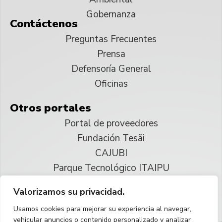
Gobernanza
Contáctenos
Preguntas Frecuentes
Prensa
Defensoría General
Oficinas
Otros portales
Portal de proveedores
Fundación Tesãi
CAJUBI
Parque Tecnológico ITAIPU
Valorizamos su privacidad.
© 2025 ITAIPU Binacional
Usamos cookies para mejorar su experiencia al navegar,
Reservados todos los derechos
vehicular anuncios o contenido personalizado y analizar