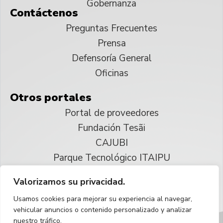
Gobernanza
Contáctenos
Preguntas Frecuentes
Prensa
Defensoría General
Oficinas
Otros portales
Portal de proveedores
Fundación Tesãi
CAJUBI
Parque Tecnológico ITAIPU
Valorizamos su privacidad.
© 2025 ITAIPU Binacional
Usamos cookies para mejorar su experiencia al navegar,
Reservados todos los derechos
vehicular anuncios o contenido personalizado y analizar
nuestro tráfico.