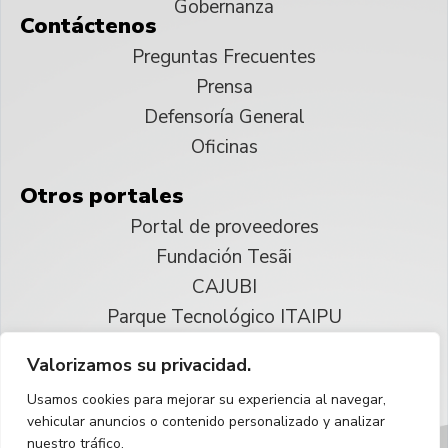
Gobernanza
Contáctenos
Preguntas Frecuentes
Prensa
Defensoría General
Oficinas
Otros portales
Portal de proveedores
Fundación Tesãi
CAJUBI
Parque Tecnológico ITAIPU
Valorizamos su privacidad.
© 2025 ITAIPU Binacional
Usamos cookies para mejorar su experiencia al navegar,
Reservados todos los derechos
vehicular anuncios o contenido personalizado y analizar
nuestro tráfico.