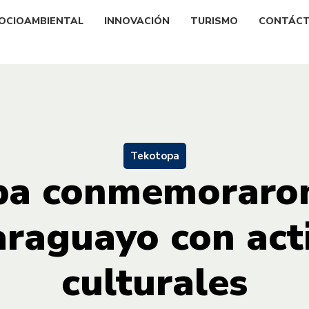
OCIOAMBIENTAL
INNOVACIÓN
TURISMO
CONTÁC
Tekotopa
pa conmemoraron 
araguayo con act
culturales