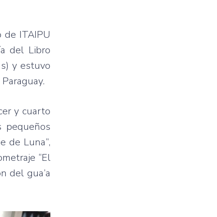
o de ITAIPU
a del Libro
s) y estuvo
l Paraguay.
cer y cuarto
os pequeños
je de Luna”,
ometraje “El
ón del gua’a