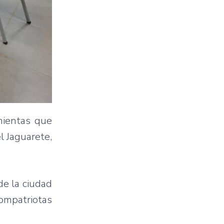
amientas que
l Jaguarete,
de la ciudad
compatriotas