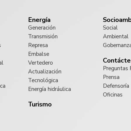
Energía
Socioamb
Generación
Social
Transmisión
Ambiental
s
Represa
Gobernanz
Embalse
Contácte
al
Vertedero
Preguntas 
Actualización
Prensa
Tecnológica
ica
Defensoría
Energía hidráulica
Oficinas
Turismo