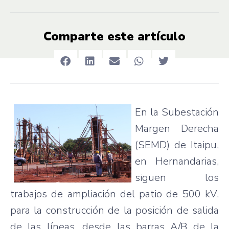
Comparte este artículo
En la
Subestación
Margen
Derecha
(
SEMD
) de
Itaipu
,
en
Hernandarias
,
siguen
los
trabajos
de
ampliación
del patio de 500 kV,
para
la
construcción
de la
posición
de
salida
de
las
líneas
,
desde
las
barras
A/B de la