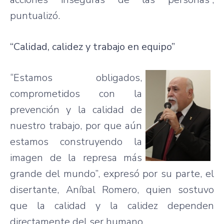
puntualizó
.
“Calidad
,
calidez
y
trabajo
en
equipo”
“Estamos
obligados
,
comprometidos
con la
prevención
y la
calidad
de
nuestro
trabajo
,
por
que
aún
estamos
construyendo
la
imagen
de la
represa
más
grande
del
mundo”
,
expresó
por
su
parte
, el
disertante
,
Aníbal
Romero,
quien
sostuvo
que
la
calidad
y la
calidez
dependen
directamente
del
ser
humano
.