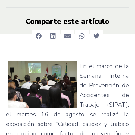
Comparte este artículo
En el
marco
de la
Semana
Interna
de
Prevención
de
Accidentes
de
Trabajo
(
SIPAT
),
el
martes
16 de
agosto
se
realizó
la
exposición
sobre
“Calidad
,
calidez
y
trabajo
en
equipo
como
factor de
prevención
y