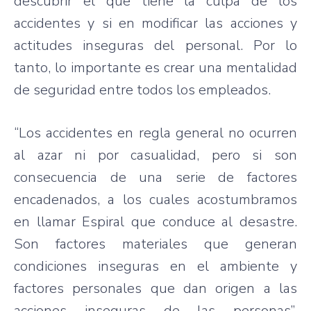
descubrir
el
que
tiene
la culpa de los
accidentes
y
si
en
modificar
las
acciones
y
actitudes
inseguras
del personal.
Por
lo
tanto
, lo
importante
es
crear
una
mentalidad
de
seguridad
entre
todos
los
empleados
.
“Los
accidentes
en
regla
general no
ocurren
al
azar
ni
por
casualidad
,
pero
si
son
consecuencia
de
una
serie
de
factores
encadenados
, a los
cuales
acostumbramos
en
llamar
Espiral
que
conduce al
desastre
.
Son
factores
materiales
que
generan
condiciones
inseguras
en el
ambiente
y
factores
personales
que
dan
origen
a
las
acciones
inseguras
de
las
personas”,