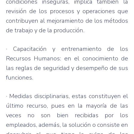
condiciones
inseguras
,
implica
también
la
revisión
de los
procesos
y
operaciones
que
contribuyen
al
mejoramiento
de los
métodos
de
trabajo
y de la
producción
.
·
Capacitación
y
entrenamiento
de los
Recursos
Humanos
: en el
conocimiento
de
las
reglas
de
seguridad
y
desempeño
de
sus
funciones
.
·
Medidas
disciplinarias
,
estas
constituyen
el
último
recurso
,
pues
en la
mayoría
de
las
veces
no son
bien
recibidas
por
los
empleados
,
además
, la
solución
o
consiste
en