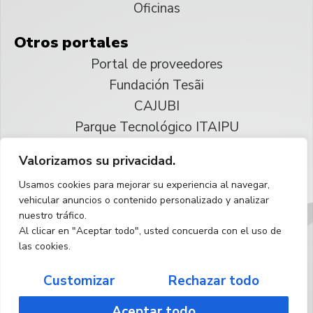
Oficinas
Otros portales
Portal de proveedores
Fundación Tesãi
CAJUBI
Parque Tecnológico ITAIPU
Valorizamos su privacidad.
© 2025 ITAIPU Binacional
Usamos cookies para mejorar su experiencia al navegar,
Reservados todos los derechos
vehicular anuncios o contenido personalizado y analizar
nuestro tráfico.
Español
Al clicar en "Aceptar todo", usted concuerda con el uso de
las cookies.
Customizar
Rechazar todo
Aceptar todo