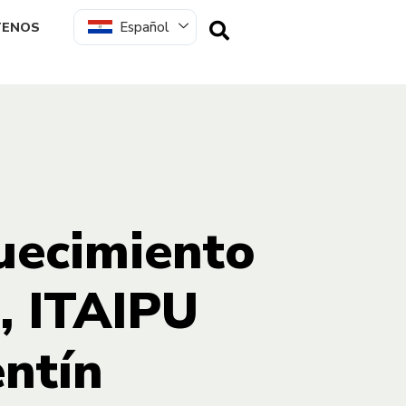
Español
TENOS
quecimiento
, ITAIPU
ntín