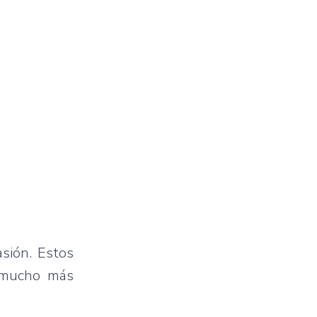
asión. Estos
l mucho más