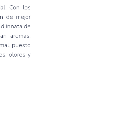
ial. Con los
an de mejor
ad innata de
zan aromas,
imal, puesto
es, olores y