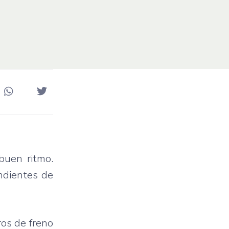
buen ritmo.
ndientes de
ros de freno