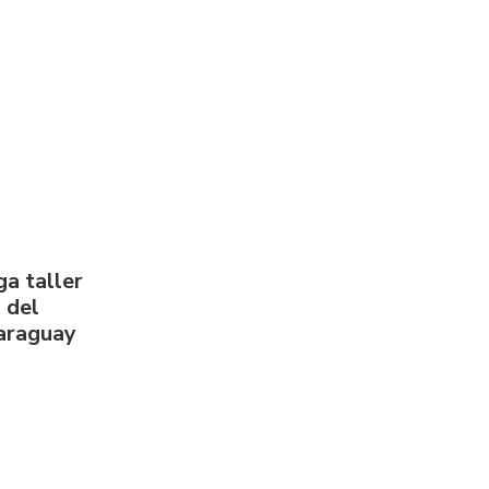
a taller
 del
Paraguay