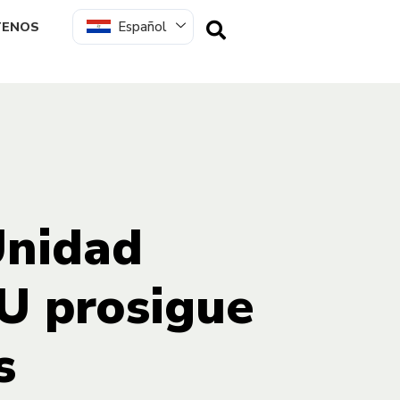
Español
TENOS
Unidad
U prosigue
s