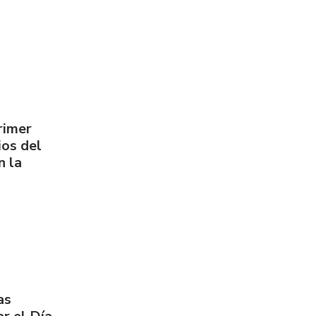
rimer
os del
n la
as