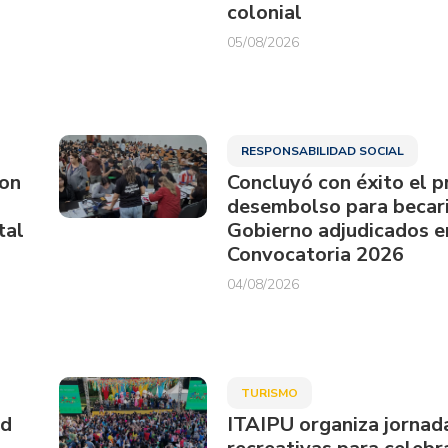
colonial
05/08/2026
RESPONSABILIDAD SOCIAL
ron
Concluyó con éxito el p
desembolso para becari
tal
Gobierno adjudicados e
Convocatoria 2026
04/08/2026
TURISMO
ud
ITAIPU organiza jornad