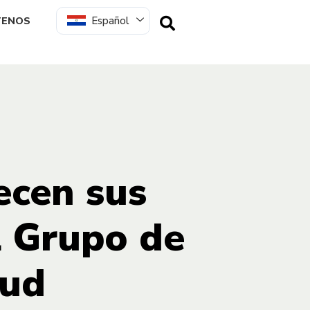
Español
TENOS
ecen sus
l Grupo de
lud