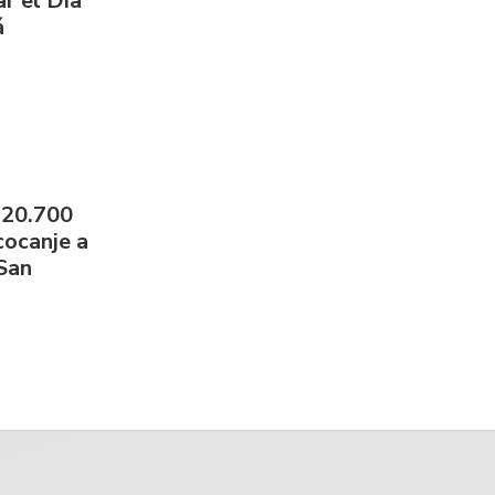
r el Día
á
 20.700
cocanje a
 San