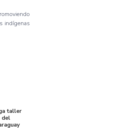
promoviendo
es indígenas
a taller
 del
Paraguay